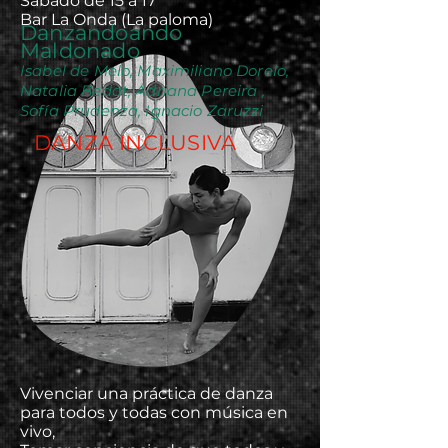
Sábado de 15 a 17
Bar La Onda (La paloma)
Danzandoando
Maldonado
Isabel de Melo, Maximiliano Dorelo,
Natalia Bedat, Adriana Pereira ,
Sofía Prudenza, Ignacio Zaruzzi
DANZA INCLUSIVA
Vivenciar una práctica de danza
para todos y todas con música en
vivo,