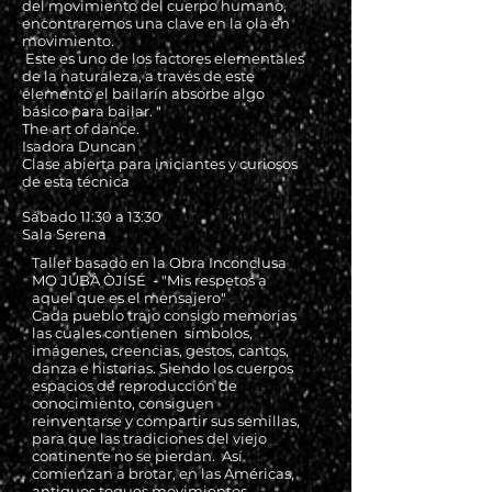
del movimiento del cuerpo humano,
encontraremos una clave en la ola en
movimiento.
Este es uno de los factores elementales
de la naturaleza, a través de este
elemento el bailarín absorbe algo
básico para bailar. "
The art of dance.
Isadora Duncan
Clase abierta para iniciantes y curiosos
de esta técnica
Sábado 11:30 a 13:30
Sala Serena
Taller basado en la Obra Inconclusa
MO JÚBÀ ÒJÍSÉ - "Mis respetos a
aquel que es el mensajero"
Cada pueblo trajo consigo memorias
las cuales contienen símbolos,
imágenes, creencias, gestos, cantos,
danza e historias. Siendo los cuerpos
espacios de reproducción de
conocimiento, consiguen
reinventarse y compartir sus semillas,
para que las tradiciones del viejo
continente no se pierdan. Así
comienzan a brotar, en las Américas,
antiguos toques,movimientos,