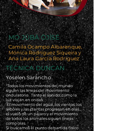
MO JÚBÀ ÒJÍSÉ
Camila Ocampo Albarenque,
Mónica Rodríguez Siqueira y
Ana Laura García Rodriguez
TÉCNICA DUNCAN
Yoselen Sarancho
"Todos los movimientos del mundo
siguen las líneas del movimiento
ondulatorio. Tanto el sonido, como la
luz viajan en ondas.
El movimiento del agua, los vientos, los
árboles y las plantas progresan en olas...
el vuelo de un pájaro y el movimiento
de todos los animales siguen líneas
como olas.
Si buscamos el punto de partida físico