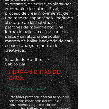
expresarse, divertirse, explorar, ser
vulnerable, descubrir… Es el
proceso de crear movimiento de
una manera espontánea, liberando
al cuerpo de los habituales
patrones de movimiento. Una
forma de baile sin estructura, sin
pasos y sin alguna particular
manera de bailar, haciendo de este
espacio una gran fuente de
creatividad.
Sábado de 9 a 11hrs
Cabito Bar
HERRAMIENTAS DE
GAGA
Naiara Bermudez
Este taller pretende acercar al bailarín
con varios conceptos del estilo de
movimiento Gaga, creado por el
reconocido bailarín y coreógrafo israelí,