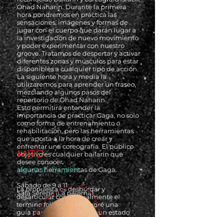
Ohad Naharin. Durante la primera
hora pondremos en práctica las
sensaciones, imágenes y formas de
jugar con el cuerpo que darán lugar a
la investigación de nuevo movimiento
y poder experimentar con nuestro
groove. Tratamos de despertar y activar
diferentes zonas y músculos para estar
disponibles a cualquier tipo de acción.
La siguiente hora y media la
utilizaremos para aprender un fraseo,
mezclando algunos pasos del
repertorio de Ohad Naharin.
Esto permitirá entender la
importancia de practicar Gaga, no solo
como forma de entrenamiento o
rehabilitación, pero las herramientas
que aporta a la hora de crear y
enfrentar una coreografía. El público
MITO
objetivo es cualquier bailarín que
desee conocer
Hernan Duplat
algunas herramientas de Gaga.
Sábado de 9 a 11
La propuesta es desbordar y
Sala Serena (La paloma)
desarticular conceptualmente el
termino folklore. Propondré una
guía para adentrarnos en un estado