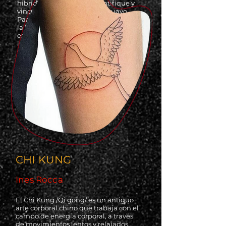
hibrido-animal que se identifique y
vincule con el territorio Uruguayo.
Para explorar desde esta sensación
la liberación, el despoje de todas
esas creencias y tradiciones
impuestas por herencia familiar,
social, política o religiosa.
Domingo 15 a 17hrs
Espacio Público (Rocha)
CHI KUNG
Ines Rocca
El Chi Kung /Qi gong/ es un antiguo
arte corporal chino que trabaja con el
campo de energía corporal, a través
de movimientos lentos y relajados,