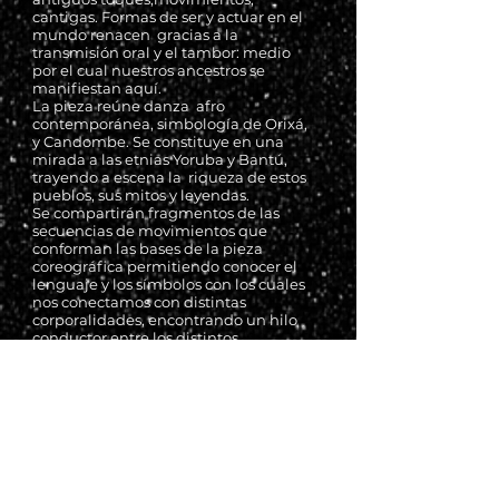
cantigas. Formas de ser y actuar en el
mundo renacen gracias a la
transmisión oral y el tambor: medio
por el cual nuestros ancestros se
manifiestan aquí.
La pieza reúne danza afro
contemporánea, simbología de Orixá,
y Candombe. Se constituye en una
mirada a las etnias Yoruba y Bantú,
trayendo a escena la riqueza de estos
pueblos, sus mitos y leyendas.
Se compartirán fragmentos de las
secuencias de movimientos que
conforman las bases de la pieza
coreográfica permitiendo conocer el
lenguaje y los símbolos con los cuales
nos conectamos con distintas
corporalidades, encontrando un hilo
conductor entre los distintos
momentos, y dándole espacios de
improvisación y creación colectiva.
Domingo 10 a 12hrs
Dojo (La paloma)